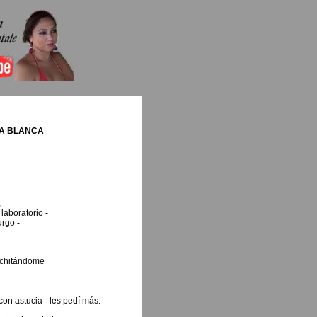
A BLANCA
,
laboratorio -
rgo -
rchitándome
con astucia - les pedí más.