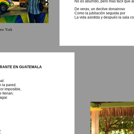
No es aburrido, pero más facíl que ar
De veras, un declive donairoso
Como la jubilación seguida por
La vida asistida y después la sala co
New York
URANTE EN GUATEMALA
al:
 la pared.
or imposible,
e llenan;
agar.
s