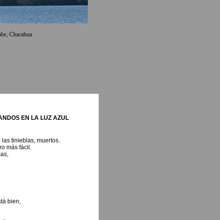
be, Chacahua
ANDOS EN LA LUZ AZUL
as tinieblas, muertos.
o más fácil.
as,
tá bien,