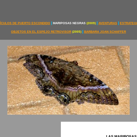
|
|
|
ÍCULOS DE PUERTO ESCONDIDO
MARIPOSAS NEGRAS
(2009)
AVENTURAS
ESTRATEG
|
OBJETOS EN EL ESPEJO RETROVISOR
(2005)
BARBARA JOAN SCHAFFER
LAS MARIPOSAS