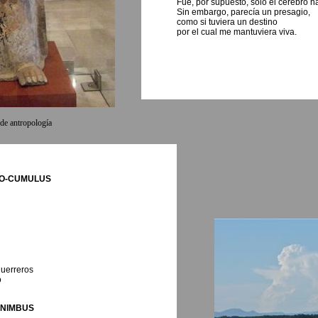
Fue, por supuesto, sólo el cerebro h
Sin embargo, parecía un presagio,
como si tuviera un destino
por el cual me mantuviera viva.
de antropología
O-CUMULUS
guerreros
o
NIMBUS