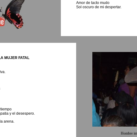
Amor de tacto mudo
Sol oscuro de mi despertar.
LA MUJER FATAL
lva.
s
 tiempo
mpatia y el desespero.
la arena.
Hombre inf