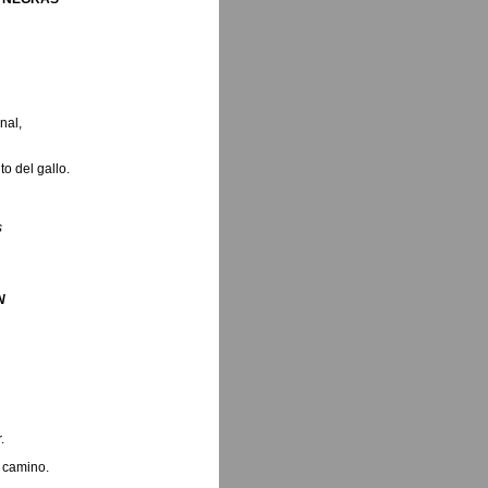
nal,
o del gallo.
s
N
.
u camino.