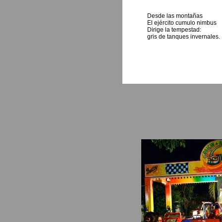
Desde las montañas
El ejército cumulo nimbus
Dirige la tempestad:
gris de tanques invernales.